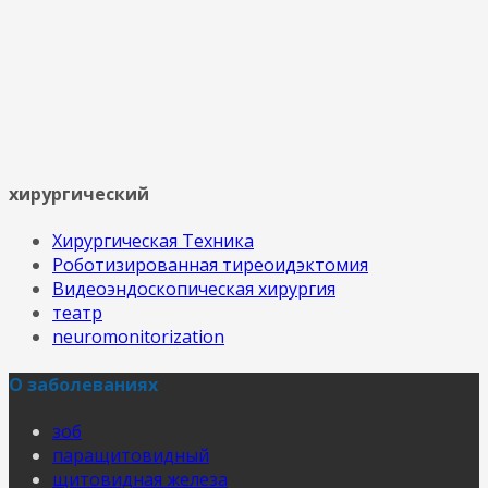
хирургический
Хирургическая Техника
Роботизированная тиреоидэктомия
Видеоэндоскопическая хирургия
театр
neuromonitorization
О заболеваниях
зоб
паращитовидный
щитовидная железа