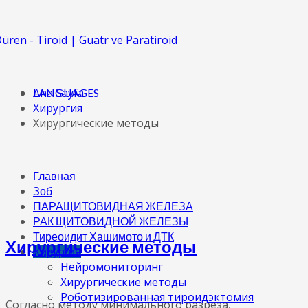
Ana Sayfa
LANGUAGES
Хирургия
Хирургические методы
Главная
Зоб
ПАРАЩИТОВИДНАЯ ЖЕЛЕЗА
РАК ЩИТОВИДНОЙ ЖЕЛЕЗЫ
Тиреоидит Хашимото и ДТК
Хирургические методы
Хирургия
Нейромониторинг
Хирургические методы
Роботизированная тироидэктомия
Согласно методу минимального разреза,