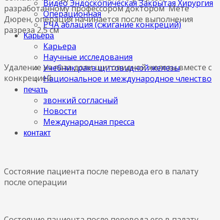
Видео Эндоскопическая Закрытая Хирургия
разработанному профессором доктором Мете
Операционная
Дюрен, операция начинается после выполнения
РЧА аблация (сжигание конкреций)
разреза 2,5 см
Карьера
Карьера
Научные исследования
Удаление из паза доли щитовидной железы вместе с
Учебник рака щитовидной железы
конкрецией
Национальное и международное членство
печать
звонкий согласный
Новости
Международная пресса
контакт
Состояние пациента после перевода его в палату
после операции
Состояние пациента после перевода его в палату