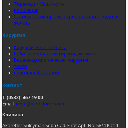
Тиреоидит Хашимото
RF абляция
Стамбульский проект скрининга щитовидной
железы
Хирургия
Хирургическая Техника
Роботизированная тиреоидэктомия
Видеоэндоскопическая хирургия
театр
neuromonitorization
контакт
T (0532) 467 19 00
Email:
mete@meteduren.com
Клиника
Akaretler Suleyman Seba Cad. Fırat Apt No: 58/4 Kat: 1 -